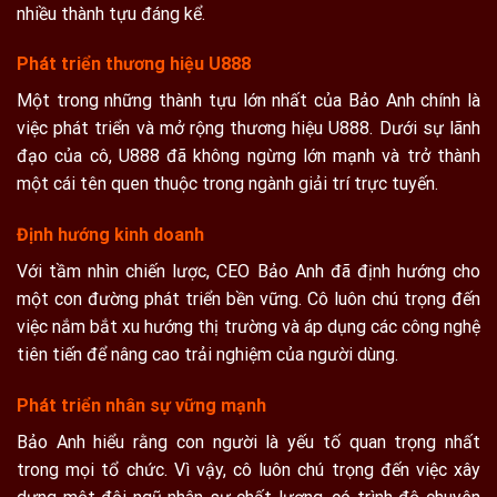
nhiều thành tựu đáng kể.
Phát triển thương hiệu U888
Một trong những thành tựu lớn nhất của Bảo Anh chính là
việc phát triển và mở rộng thương hiệu U888. Dưới sự lãnh
đạo của cô, U888 đã không ngừng lớn mạnh và trở thành
một cái tên quen thuộc trong ngành giải trí trực tuyến.
Định hướng kinh doanh
Với tầm nhìn chiến lược, CEO Bảo Anh đã định hướng cho
một con đường phát triển bền vững. Cô luôn chú trọng đến
việc nắm bắt xu hướng thị trường và áp dụng các công nghệ
tiên tiến để nâng cao trải nghiệm của người dùng.
Phát triển nhân sự vững mạnh
Bảo Anh hiểu rằng con người là yếu tố quan trọng nhất
trong mọi tổ chức. Vì vậy, cô luôn chú trọng đến việc xây