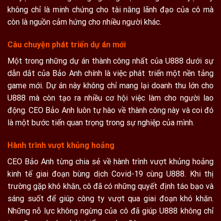
không chỉ là minh chứng cho tài năng lãnh đạo của cô mà
còn là nguồn cảm hứng cho nhiều người khác.
Câu chuyện phát triển dự án mới
Một trong những dự án thành công nhất của U888 dưới sự
dẫn dắt của Bảo Anh chính là việc phát triển một nền tảng
game mới. Dự án này không chỉ mang lại doanh thu lớn cho
U888 mà còn tạo ra nhiều cơ hội việc làm cho người lao
động. CEO Bảo Anh luôn tự hào về thành công này và coi đó
là một bước tiến quan trọng trong sự nghiệp của mình.
Hành trình vượt khủng hoảng
CEO Bảo Anh từng chia sẻ về hành trình vượt khủng hoảng
kinh tế giai đoạn bùng dịch Covid-19 cùng U888. Khi thị
trường gặp khó khăn, cô đã có những quyết định táo bạo và
sáng suốt để giúp công ty vượt qua giai đoạn khó khăn.
Những nỗ lực không ngừng của cô đã giúp U888 không chỉ