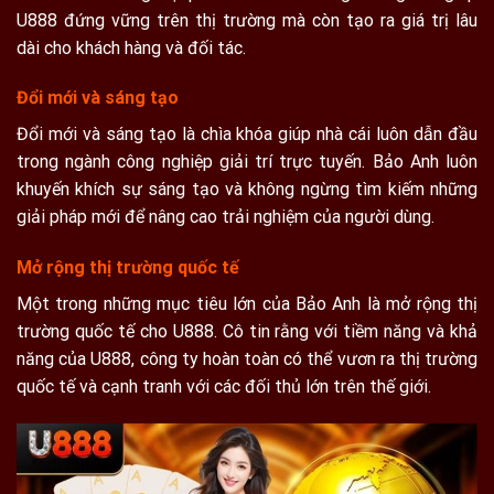
U888 đứng vững trên thị trường mà còn tạo ra giá trị lâu
dài cho khách hàng và đối tác.
Đổi mới và sáng tạo
Đổi mới và sáng tạo là chìa khóa giúp nhà cái luôn dẫn đầu
trong ngành công nghiệp giải trí trực tuyến. Bảo Anh luôn
khuyến khích sự sáng tạo và không ngừng tìm kiếm những
giải pháp mới để nâng cao trải nghiệm của người dùng.
Mở rộng thị trường quốc tế
Một trong những mục tiêu lớn của Bảo Anh là mở rộng thị
trường quốc tế cho U888. Cô tin rằng với tiềm năng và khả
năng của U888, công ty hoàn toàn có thể vươn ra thị trường
quốc tế và cạnh tranh với các đối thủ lớn trên thế giới.