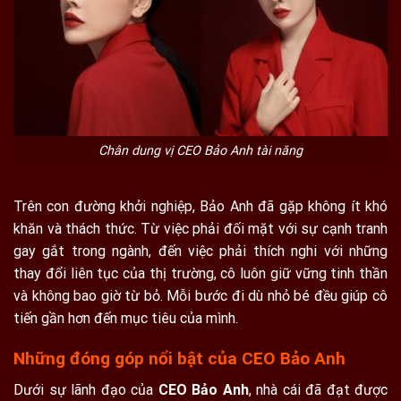
Chân dung vị CEO Bảo Anh tài năng
Trên con đường khởi nghiệp, Bảo Anh đã gặp không ít khó
khăn và thách thức. Từ việc phải đối mặt với sự cạnh tranh
gay gắt trong ngành, đến việc phải thích nghi với những
thay đổi liên tục của thị trường, cô luôn giữ vững tinh thần
và không bao giờ từ bỏ. Mỗi bước đi dù nhỏ bé đều giúp cô
tiến gần hơn đến mục tiêu của mình.
Những đóng góp nổi bật của CEO Bảo Anh
Dưới sự lãnh đạo của
CEO Bảo Anh
, nhà cái đã đạt được