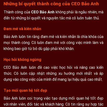
Những bí quyết thành công của CEO Bảo Anh
Thành công của
CEO Bảo Anh
không phải là ngẫu nhiên, mà
đến từ những bí quyết và nguyên tắc mà cô luôn tuân thủ.
Đam mê và kiên nhẫn
Bảo Anh luôn tin rằng đam mê và kiên nhẫn là chìa khóa của
mọi thành công. Cô luôn đam mê với công việc mình làm và
không bao giờ từ bỏ dù gặp phải khó khăn.
Học hỏi không ngừng
CEO Bảo Anh luôn đề cao việc học hỏi và nâng cao kiến
thức. Cô luôn cập nhật những xu hướng mới nhất và áp
dụng vào công việc của mình để mang lại hiệu quả cao nhất.
Tạo mối quan hệ tốt đẹp
Bảo Anh luôn coi trọng việc tạo dựng mối quan hệ tốt đẹp
với nhân viên, đối tác và khách hàng. Cô tin rằng sự hợp tác